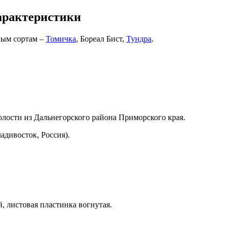
арактеристики
ным сортам –
Томичка
, Бореал Бист,
Тундра
.
олости из Дальнегорского района Приморского края.
адивосток, Россия).
, листовая пластинка вогнутая.