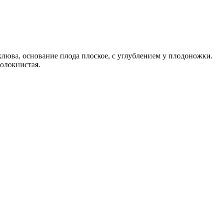
люва, основание плода плоское, с углублением у плодоножки.
волокнистая.