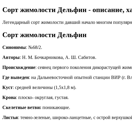
Сорт жимолости Дельфин - описание, х
Легендарный сорт жимолости давший начало многим популяр
Сорт жимолости Дельфин
Синонимы
: №68/2.
Авторы
: Н. М. Бочкарникова, А. Ш. Сабитов.
Происхождение
: сеянец первого поколения дикорастущей жим
Где выведен
: на Дальневосточной опытной станции ВИР (г. Вл
Куст
: средней величины (1,5х1,8 м).
Крона
: плоско- округлая, густая.
Скелетные ветви:
поникающие.
Листья
: темно-зеленые, широко-ланцетные, с острой верхушкой